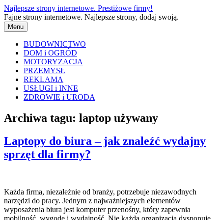
Przejdź
Najlepsze strony internetowe. Prestiżowe firmy!
do
Fajne strony internetowe. Najlepsze strony, dodaj swoją.
treści
Menu
BUDOWNICTWO
DOM i OGRÓD
MOTORYZACJA
PRZEMYSŁ
REKLAMA
USŁUGI i INNE
ZDROWIE i URODA
Archiwa tagu:
laptop używany
Laptopy do biura – jak znaleźć wydajny
sprzęt dla firmy?
Każda firma, niezależnie od branży, potrzebuje niezawodnych
narzędzi do pracy. Jednym z najważniejszych elementów
wyposażenia biura jest komputer przenośny, który zapewnia
mobilność, wygodę i wydajność. Nie każda organizacja dysponuje