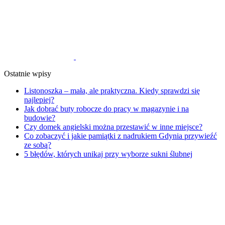
Ostatnie wpisy
Listonoszka – mała, ale praktyczna. Kiedy sprawdzi się
najlepiej?
Jak dobrać buty robocze do pracy w magazynie i na
budowie?
Czy domek angielski można przestawić w inne miejsce?
Co zobaczyć i jakie pamiątki z nadrukiem Gdynia przywieźć
ze sobą?
5 błędów, których unikaj przy wyborze sukni ślubnej