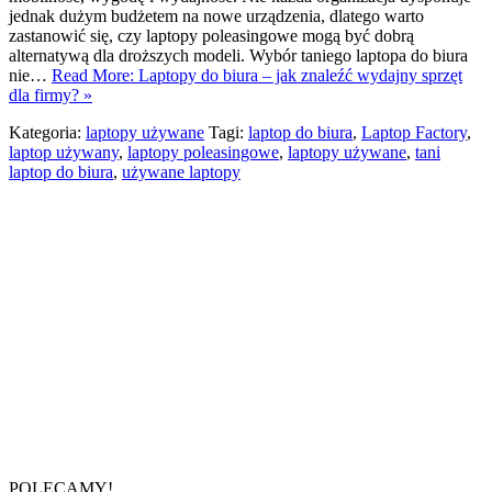
jednak dużym budżetem na nowe urządzenia, dlatego warto
zastanowić się, czy laptopy poleasingowe mogą być dobrą
alternatywą dla droższych modeli. Wybór taniego laptopa do biura
nie…
Read More: Laptopy do biura – jak znaleźć wydajny sprzęt
dla firmy? »
Kategoria:
laptopy używane
Tagi:
laptop do biura
,
Laptop Factory
,
laptop używany
,
laptopy poleasingowe
,
laptopy używane
,
tani
laptop do biura
,
używane laptopy
POLECAMY!