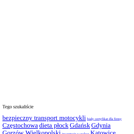
Tego szukaliście
bezpieczny transport motocykli
biały certyfikat dla firmy
Częstochowa
dieta płock
Gdańsk
Gdynia
Gorzów Wielkopolski
Katowice
inwestycje w polsce