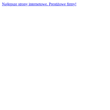
Przejdź
Najlepsze strony internetowe. Prestiżowe firmy!
do
treści