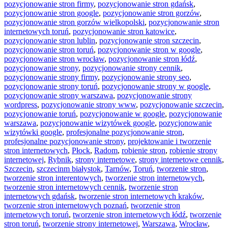
pozycjonowanie stron firmy
,
pozycjonowanie stron gdańsk
,
pozycjonowanie stron google
,
pozycjonowanie stron gorzów
,
pozycjonowanie stron gorzów wielkopolski
,
pozycjonowanie stron
internetowych toruń
,
pozycjonowanie stron katowice
,
pozycjonowanie stron lublin
,
pozycjonowanie stron szczecin
,
pozycjonowanie stron toruń
,
pozycjonowanie stron w google
,
pozycjonowanie stron wrocław
,
pozycjonowanie stron łódź
,
pozycjonowanie strony
,
pozycjonowanie strony cennik
,
pozycjonowanie strony firmy
,
pozycjonowanie strony seo
,
pozycjonowanie strony toruń
,
pozycjonowanie strony w google
,
pozycjonowanie strony warszawa
,
pozycjonowanie strony
wordpress
,
pozycjonowanie strony www
,
pozycjonowanie szczecin
,
pozycjonowanie toruń
,
pozycjonowanie w google
,
pozycjonowanie
warszawa
,
pozycjonowanie wizytówek google
,
pozycjonowanie
wizytówki google
,
profesjonalne pozycjonowanie stron
,
profesjonalne pozycjonowanie strony
,
projektowanie i tworzenie
stron internetowych
,
Płock
,
Radom
,
robienie stron
,
robienie strony
internetowej
,
Rybnik
,
strony internetowe
,
strony internetowe cennik
,
Szczecin
,
szczecinm białystok
,
Tarnów
,
Toruń
,
tworzenie stron
,
tworzenie stron interentowych
,
tworzenie stron internetowych
,
tworzenie stron internetowych cennik
,
tworzenie stron
internetowych gdańsk
,
tworzenie stron internetowych kraków
,
tworzenie stron internetowych poznań
,
tworzenie stron
internetowych toruń
,
tworzenie stron internetowych łódź
,
tworzenie
stron toruń
,
tworzenie strony internetowej
,
Warszawa
,
Wrocław
,