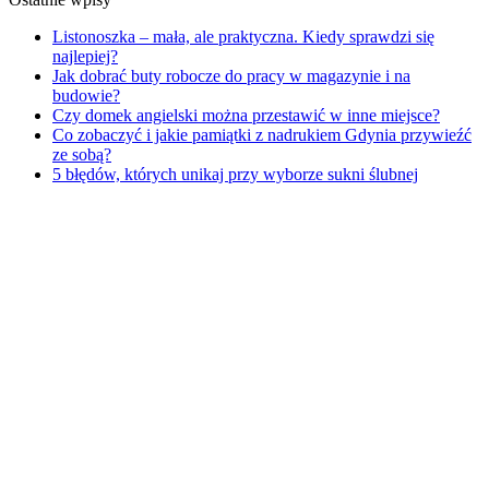
Listonoszka – mała, ale praktyczna. Kiedy sprawdzi się
najlepiej?
Jak dobrać buty robocze do pracy w magazynie i na
budowie?
Czy domek angielski można przestawić w inne miejsce?
Co zobaczyć i jakie pamiątki z nadrukiem Gdynia przywieźć
ze sobą?
5 błędów, których unikaj przy wyborze sukni ślubnej