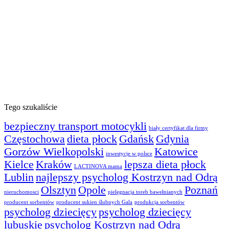
Tego szukaliście
bezpieczny transport motocykli
biały certyfikat dla firmy
Częstochowa
dieta płock
Gdańsk
Gdynia
Gorzów Wielkopolski
Katowice
inwestycje w polsce
Kielce
Kraków
lepsza dieta płock
LACTINOVA mama
Lublin
najlepszy psycholog Kostrzyn nad Odrą
Olsztyn
Opole
Poznań
nieruchomosci
pielęgnacja toreb bawełnianych
producent sorbentów
producent sukien ślubnych Gala
produkcja sorbentów
psycholog dziecięcy
psycholog dziecięcy
lubuskie
psycholog Kostrzyn nad Odrą