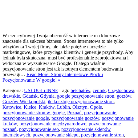
W erze cyfrowej Twoja obecność w internecie ma kluczowe
znaczenie dla sukcesu biznesu. Strona internetowa to nie tylko
wizytówka Twojej firmy, ale także potężne narzędzie
marketingowe, które przyciąga klientów i generuje przychody. Aby
jednak była skuteczna, musi być profesjonalnie zaprojektowana i
widoczna w wyszukiwarce Google. Dlatego właśnie
pozycjonowanie stron jest tak istotnym elementem budowania
przewagi…
Read More: Strony Internetowe Płock i
Pozycjonowanie W google! »
Kategoria:
USŁUGI i INNE
Tagi:
bełchatów
,
cennik
,
Częstochowa
,
drawskie
,
Gdańsk
,
Gdynia
,
google pozycjonowanie stron
,
gorzów
,
Gorzów Wielkopolski
,
ile kosztuje pozycjonowanie stron
,
Katowice
,
Kielce
,
Kraków
,
Lublin
,
Olsztyn
,
Opole
,
pozcyjonowanie stron w google
,
Poznań
,
pozycjonowanie
,
pozycjonowanie google
,
pozycjonowanie gorzów
,
pozycjonowanie
kraków
,
pozycjonowanie międzynarodowe
,
pozycjonowanie
poznań
,
pozycjonowanie seo
,
pozycjonowanie sklepów
internetowych
,
pozycjonowanie sklepu
,
pozycjonowanie stron
,