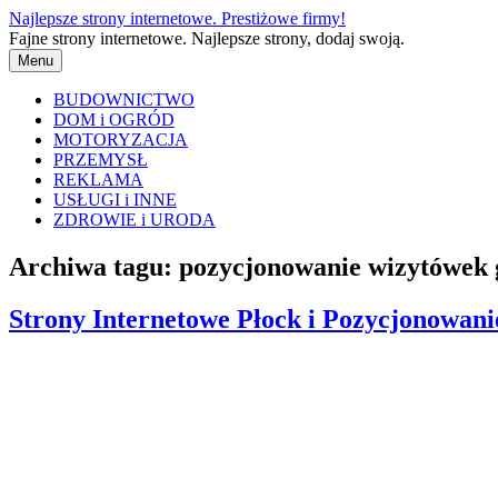
Przejdź
Najlepsze strony internetowe. Prestiżowe firmy!
do
Fajne strony internetowe. Najlepsze strony, dodaj swoją.
treści
Menu
BUDOWNICTWO
DOM i OGRÓD
MOTORYZACJA
PRZEMYSŁ
REKLAMA
USŁUGI i INNE
ZDROWIE i URODA
Archiwa tagu:
pozycjonowanie wizytówek 
Strony Internetowe Płock i Pozycjonowani