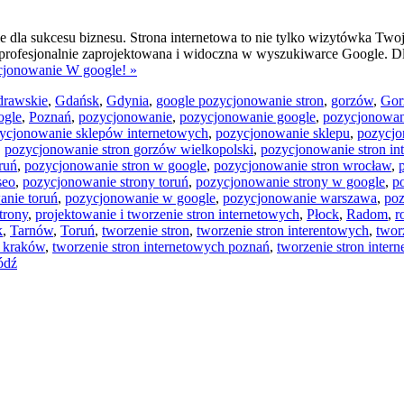
dla sukcesu biznesu. Strona internetowa to nie tylko wizytówka Twoje
 profesjonalnie zaprojektowana i widoczna w wyszukiwarce Google. Dl
ycjonowanie W google! »
drawskie
,
Gdańsk
,
Gdynia
,
google pozycjonowanie stron
,
gorzów
,
Gor
ogle
,
Poznań
,
pozycjonowanie
,
pozycjonowanie google
,
pozycjonowan
ycjonowanie sklepów internetowych
,
pozycjonowanie sklepu
,
pozycjo
,
pozycjonowanie stron gorzów wielkopolski
,
pozycjonowanie stron in
ruń
,
pozycjonowanie stron w google
,
pozycjonowanie stron wrocław
,
seo
,
pozycjonowanie strony toruń
,
pozycjonowanie strony w google
,
p
anie toruń
,
pozycjonowanie w google
,
pozycjonowanie warszawa
,
poz
trony
,
projektowanie i tworzenie stron internetowych
,
Płock
,
Radom
,
r
k
,
Tarnów
,
Toruń
,
tworzenie stron
,
tworzenie stron interentowych
,
twor
h kraków
,
tworzenie stron internetowych poznań
,
tworzenie stron inter
ódź