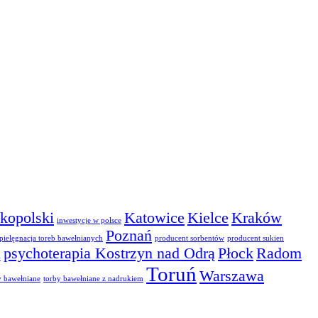
kopolski
Katowice
Kielce
Kraków
inwestycje w polsce
Poznań
pielęgnacja toreb bawełnianych
producent sorbentów
producent sukien
ą
psychoterapia Kostrzyn nad Odrą
Płock
Radom
Toruń
Warszawa
y bawełniane
torby bawełniane z nadrukiem