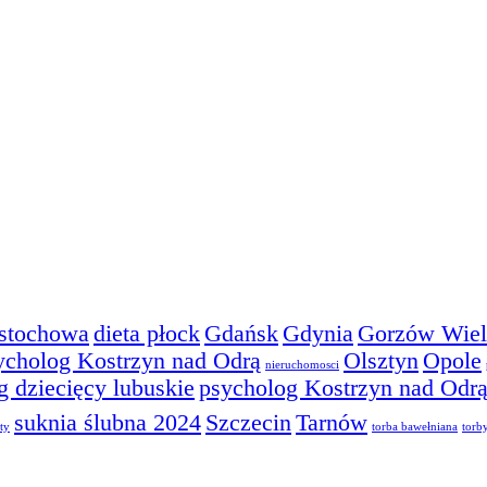
stochowa
dieta płock
Gdańsk
Gdynia
Gorzów Wiel
ycholog Kostrzyn nad Odrą
Olsztyn
Opole
nieruchomosci
g dziecięcy lubuskie
psycholog Kostrzyn nad Odr
suknia ślubna 2024
Szczecin
Tarnów
ty
torba bawełniana
torb