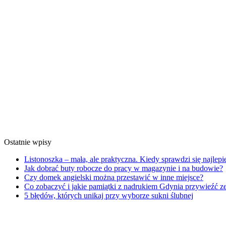
Ostatnie wpisy
Listonoszka – mała, ale praktyczna. Kiedy sprawdzi się najlepi
Jak dobrać buty robocze do pracy w magazynie i na budowie?
Czy domek angielski można przestawić w inne miejsce?
Co zobaczyć i jakie pamiątki z nadrukiem Gdynia przywieźć z
5 błędów, których unikaj przy wyborze sukni ślubnej