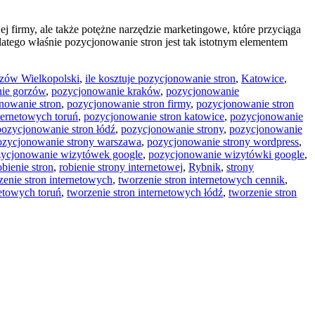
j firmy, ale także potężne narzędzie marketingowe, które przyciąga
atego właśnie pozycjonowanie stron jest tak istotnym elementem
zów Wielkopolski
,
ile kosztuje pozycjonowanie stron
,
Katowice
,
ie gorzów
,
pozycjonowanie kraków
,
pozycjonowanie
nowanie stron
,
pozycjonowanie stron firmy
,
pozycjonowanie stron
ternetowych toruń
,
pozycjonowanie stron katowice
,
pozycjonowanie
pozycjonowanie stron łódź
,
pozycjonowanie strony
,
pozycjonowanie
ozycjonowanie strony warszawa
,
pozycjonowanie strony wordpress
,
ycjonowanie wizytówek google
,
pozycjonowanie wizytówki google
,
obienie stron
,
robienie strony internetowej
,
Rybnik
,
strony
zenie stron internetowych
,
tworzenie stron internetowych cennik
,
netowych toruń
,
tworzenie stron internetowych łódź
,
tworzenie stron