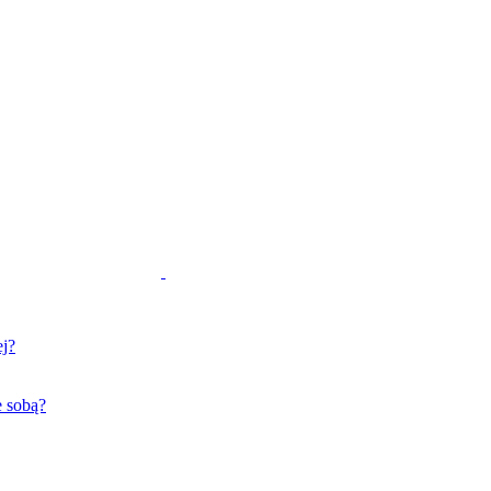
ej?
e sobą?