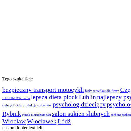
Tego szukaliście
bezpieczny transport motocykli
Czę
biały certyfikat dla firmy
lepsza dieta płock
Lublin
najlepszy ps
LACTINOVA mama
psycholog dziecięcy
psycholo
ślubnych Gala
produkcja sorbentów
Rybnik
salon sukien ślubnych
rynek nieruchomości
sorbent
sorben
Wrocław
Włocławek
Łódź
custom footer text left