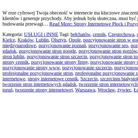
W erze cyfrowej Twoja obecność w internecie ma kluczowe znaczenie 
klientów i generuje przychody. Aby jednak była skuteczna, musi być
budowania przewagi…
Read More: Strony Internetowe Płock i Poz
Kategoria:
USŁUGI i INNE
Tagi:
bełchatów
,
cennik
,
Częstochowa
,
Kielce
,
Kraków
,
Lublin
,
Olsztyn
,
Opole
,
pozcyjonowanie stron w go
międzynarodowe
,
pozycjonowanie poznań
,
pozycjonowanie seo
,
poz
gdańsk
,
pozycjonowanie stron google
,
pozycjonowanie stron gorzów
stron lublin
,
pozycjonowanie stron szczecin
,
pozycjonowanie stron to
strony cennik
,
pozycjonowanie strony firmy
,
pozycjonowanie strony 
pozycjonowanie strony www
,
pozycjonowanie szczecin
,
pozycjonow
profesjonalne pozycjonowanie stron
,
profesjonalne pozycjonowanie s
internetowe
,
strony internetowe cennik
,
Szczecin
,
szczecinm białysto
tworzenie stron internetowych gdańsk
,
tworzenie stron internetowyc
toruń
,
tworzenie strony internetowej
,
Warszawa
,
Wrocław
,
żywiec
,
Ł